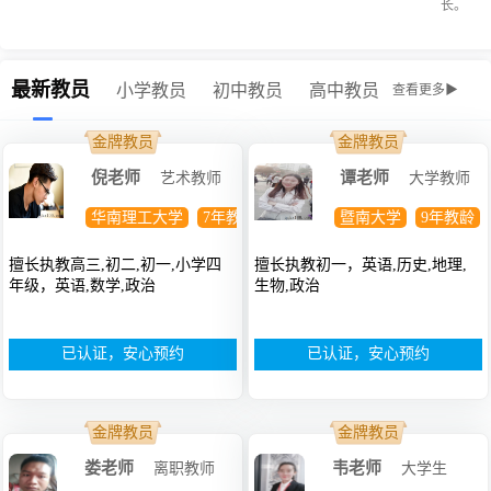
长。
最新教员
小学教员
初中教员
高中教员
查看更多▶
金牌教员
金牌教员
倪老师
谭老师
艺术教师
大学教师
华南理工大学
7年教龄
硕士
暨南大学
9年教龄
擅长执教高三,初二,初一,小学四
擅长执教初一，英语,历史,地理,
年级，英语,数学,政治
生物,政治
已认证，安心预约
已认证，安心预约
金牌教员
金牌教员
娄老师
韦老师
离职教师
大学生