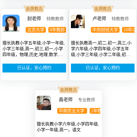
金牌教员
金牌教员
封老师
卢老师
特教教师
特教教师
北京大学
8年教龄
本科
中央财经大学
10年
擅长执教小学五年级,小学一年级,
擅长执教高一,初二,初一,高三,小
小学三年级,高一,初三,初一,小学
学六年级,小学四年级,小学五年
四年级，物理,历史,地理,数学,政
级,小学三年级,小学二年级,初
治,英语
三，英语,语文,数学
已认证，安心预约
已认证，安心预约
金牌教员
昌老师
专业教师
华南农业大学
2年教龄
研究生
擅长执教小学六年级,小学四年级,
小学一年级,高一，语文