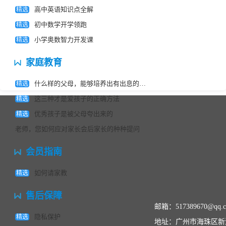
育专家告诉
题，直到我没有疑问过关为止。下课后，有
高中英语知识点全解
精选
你
不会做的家庭作业问老师，老师总是能很快
初中数学开学领跑
精选
的回我的信息，为我解答疑问。开学到现在
小学奥数智力开发课
精选
考了2次数学，每次都有很大进步。真的非
常感谢，非常敬业，非常专业。
家庭教育
什么样的父母，能够培养出有出息的孩子？教育专家告诉你
精选
这三种才是爱孩子的正确方法
精选
优秀孩子是被父母夸出来的
精选
老师，您如何应对家长会后家长的种种提问
会员指南
如何请家教
精选
售后保障
邮箱：517389670@qq.
隐私保护
精选
地址：广州市海珠区新