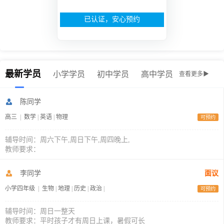
已认证，安心预约
最新学员
小学学员
初中学员
高中学员
查看更多▶
陈同学
高三
|
数学
|
英语
|
物理
可预约
辅导时间：周六下午,周日下午,周四晚上,
教师要求：
李同学
面议
小学四年级
|
生物
|
地理
|
历史
|
政治
|
可预约
辅导时间：周日一整天
教师要求：平时孩子才有周日上课，暑假可长