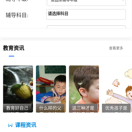
请选择科目
辅导科目:
江*梦同学
高一
数学
联系人:
老师为我量身打造了一套知识点总结体系，
耐心地带着我思考解答，在学习的这段时
手机号码:
教育资讯
间，我对数学的学习的兴趣和自信提高了很
查看更多
多，成绩自然也有了很大提高。非常感谢优
迪家教推荐的老师，非常认真负责。
刘**同学
小学四年级
数学
老师讲的很详细，教课方法也很灵活。老师
讲过的知识点都能理解到位，就记得很牢
客服电话
固。
13434228527
客服微信
教育好自己
什么样的父
这三种才是
优秀孩子是
夏**同学
高二
物理
13434228527
的孩子，是
母，能够培
爱孩子的正
被父母夸出
你最重要的
养出有出息
贵家教网给我推荐的数学已经上了2个月
确方法
来的
课程资讯
事业
的孩子？教
了，上课时老师不厌其烦的解答我提到的问