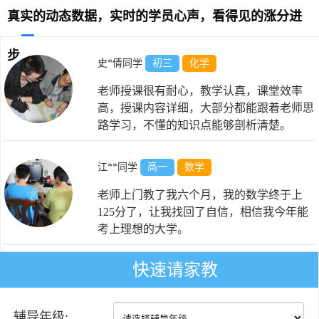
真实的动态数据，实时的学员心声，看得见的涨分进
步
史*倩同学
初三
化学
老师授课很有耐心，教学认真，课堂效率
高，授课内容详细，大部分都能跟着老师思
路学习，不懂的知识点能够剖析清楚。
江**同学
高一
数学
老师上门教了我六个月，我的数学终于上
125分了，让我找回了自信，相信我今年能
考上理想的大学。
快速请家教
于*阳同学
初三
物理
老师态度和蔼，非常有耐心，讲解全面，引
辅导年级:
导到位，关注学生，真心为学生着想。