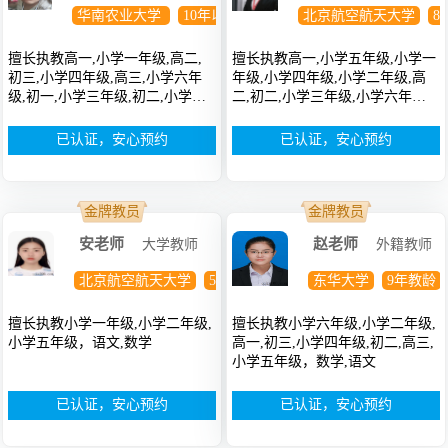
华南农业大学
10年以上教龄
博士
北京航空航天大学
8
擅长执教高一,小学一年级,高二,
擅长执教高一,小学五年级,小学一
初三,小学四年级,高三,小学六年
年级,小学四年级,小学二年级,高
级,初一,小学三年级,初二,小学五
二,初二,小学三年级,小学六年
年级，政治
级，英语,数学
已认证，安心预约
已认证，安心预约
金牌教员
金牌教员
安老师
赵老师
大学教师
外籍教师
北京航空航天大学
5年教龄
博士
东华大学
9年教龄
擅长执教小学一年级,小学二年级,
擅长执教小学六年级,小学二年级,
小学五年级，语文,数学
高一,初三,小学四年级,初二,高三,
小学五年级，数学,语文
已认证，安心预约
已认证，安心预约