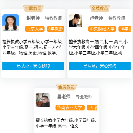
金牌教员
金牌教员
封老师
卢老师
特教教师
特教教师
北京大学
8年教龄
本科
中央财经大学
10年
擅长执教小学五年级,小学一年级,
擅长执教高一,初二,初一,高三,小
小学三年级,高一,初三,初一,小学
学六年级,小学四年级,小学五年
四年级，物理,历史,地理,数学,政
级,小学三年级,小学二年级,初
治,英语
三，英语,语文,数学
已认证，安心预约
已认证，安心预约
金牌教员
昌老师
专业教师
华南农业大学
2年教龄
研究生
擅长执教小学六年级,小学四年级,
小学一年级,高一，语文