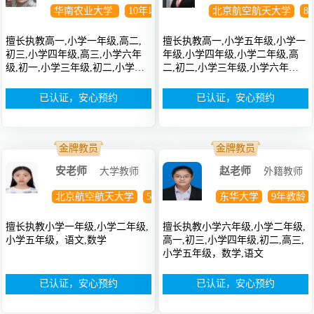
华南农业大学
10年以上教龄
博士
北京航空航天大学
8
擅长执教高一,小学一年级,高二,
擅长执教高一,小学五年级,小学一
初三,小学四年级,高三,小学六年
年级,小学四年级,小学二年级,高
级,初一,小学三年级,初二,小学五
二,初二,小学三年级,小学六年
年级，政治
级，英语,数学
已认证，安心预约
已认证，安心预约
金牌教员
金牌教员
安老师
赵老师
大学教师
外籍教师
北京航空航天大学
5年教龄
博士
东华大学
9年教龄
擅长执教小学一年级,小学二年级,
擅长执教小学六年级,小学二年级,
小学五年级，语文,数学
高一,初三,小学四年级,初二,高三,
小学五年级，数学,语文
已认证，安心预约
已认证，安心预约