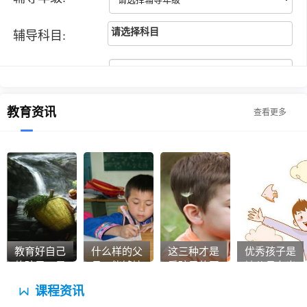
请选择科目
辅导科目:
江*梦同学
高一
数学
联系人:
老师为我量身打造了一套知识点总结体系，
耐心地带着我思考解答，在学习的这段时
手机号码:
教育资讯
间，我对数学的学习的兴趣和自信提高了很
查看更多
多，成绩自然也有了很大提高。非常感谢优
迪家教推荐的老师，非常认真负责。
刘**同学
小学四年级
数学
老师讲的很详细，教课方法也很灵活。老师
讲过的知识点都能理解到位，就记得很牢
客服电话
固。
13434228527
客服微信
教育好自己
什么样的父
这三种才是
优秀孩子是
夏**同学
高二
物理
13434228527
的孩子，是
母，能够培
爱孩子的正
被父母夸出
你最重要的
养出有出息
贵家教网给我推荐的数学已经上了2个月
确方法
来的
课程资讯
事业
的孩子？教
了，上课时老师不厌其烦的解答我提到的问