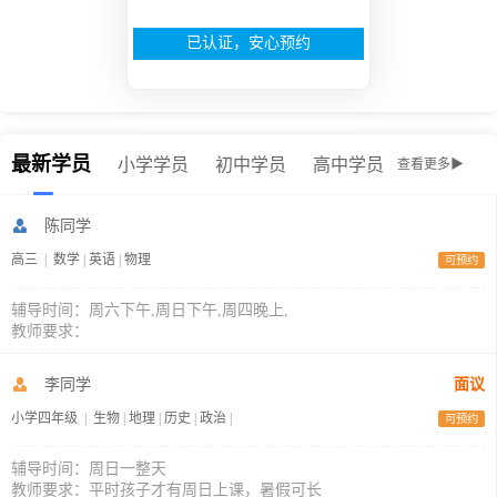
已认证，安心预约
最新学员
小学学员
初中学员
高中学员
查看更多▶
陈同学
高三
|
数学
|
英语
|
物理
可预约
辅导时间：周六下午,周日下午,周四晚上,
教师要求：
李同学
面议
小学四年级
|
生物
|
地理
|
历史
|
政治
|
可预约
辅导时间：周日一整天
教师要求：平时孩子才有周日上课，暑假可长