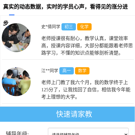
真实的动态数据，实时的学员心声，看得见的涨分进
步
史*倩同学
初三
化学
老师授课很有耐心，教学认真，课堂效率
高，授课内容详细，大部分都能跟着老师思
路学习，不懂的知识点能够剖析清楚。
江**同学
高一
数学
老师上门教了我六个月，我的数学终于上
125分了，让我找回了自信，相信我今年能
考上理想的大学。
快速请家教
于*阳同学
初三
物理
老师态度和蔼，非常有耐心，讲解全面，引
辅导年级:
导到位，关注学生，真心为学生着想。