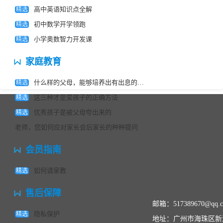
育专家告诉
题，直到我没有疑问过关为止。下课后，有
高中英语知识点全解
精选
你
不会做的家庭作业问老师，老师总是能很快
初中数学开学领跑
精选
的回我的信息，为我解答疑问。开学到现在
小学奥数智力开发课
精选
考了2次数学，每次都有很大进步。真的非
常感谢，非常敬业，非常专业。
家庭教育
什么样的父母，能够培养出有出息的孩子？教育专家告诉你
精选
这三种才是爱孩子的正确方法
精选
优秀孩子是被父母夸出来的
精选
老师，您如何应对家长会后家长的种种提问
会员指南
如何请家教
精选
售后保障
邮箱：517389670@qq.
隐私保护
精选
地址：广州市海珠区新