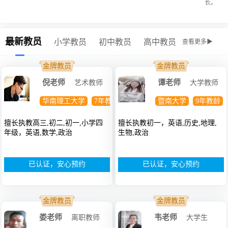
长。
最新教员
小学教员
初中教员
高中教员
查看更多▶
金牌教员
金牌教员
倪老师
谭老师
艺术教师
大学教师
华南理工大学
7年教龄
硕士
暨南大学
9年教龄
擅长执教高三,初二,初一,小学四
擅长执教初一，英语,历史,地理,
年级，英语,数学,政治
生物,政治
已认证，安心预约
已认证，安心预约
金牌教员
金牌教员
娄老师
韦老师
离职教师
大学生