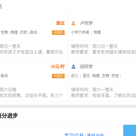
员
面议
卢同学
生物
|
地理
|
历史
|
政治
|
小学六年级
|
地理
可预约
周日一整天
辅导时间：周六日一整天
平时孩子才有周日上课，暑假可长
教师要求：要求老师擅长辅导阅读
50元/时
田同学
政治
初三
|
语文
|
地理
|
生物
|
历史
|
可预约
周六日晚
辅导时间：周六一整天
找文综家教，文综水平强，有三个
教师要求：经验丰富，了解北京试
涨分进步
学习3个月 | 涨分26分