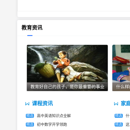
江*梦同学
高一
数学
教育资讯
老师为我量身打造了一套知识点总结
间，我对数学的学习的兴趣和自信提
优迪家教推荐的老师，非常认真负责
刘**同学
小学四年级
数学
老师讲的很详细，教课方法也很灵活
教育好自己的孩子，是你最重要的事业
什么样
固。
课程资讯
家
高中英语知识点全解
什
精选
精选
夏**同学
高二
物理
初中数学开学领跑
这
精选
精选