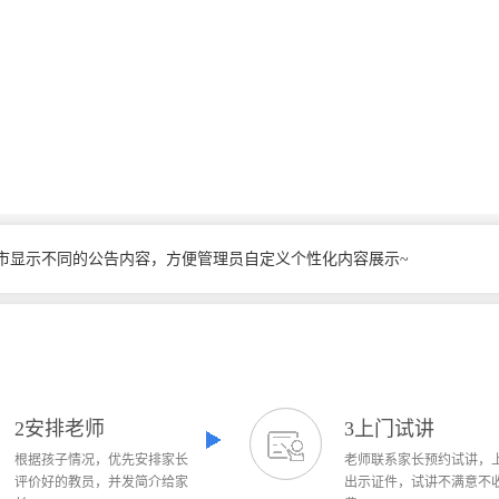
谭教员预约刘学员小学五年级 数学
汪教员预约王学员初三 数学,英语
程教员预约家学员初一 数学
市显示不同的公告内容，方便管理员自定义个性化内容展示~
2安排老师
3上门试讲
根据孩子情况，优先安排家长
老师联系家长预约试讲，
评价好的教员，并发简介给家
出示证件，试讲不满意不