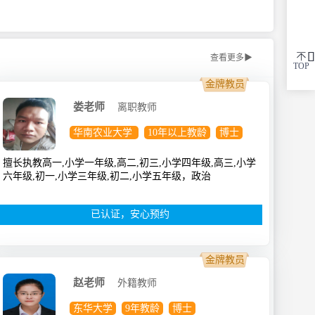

查看更多▶
TOP
金牌教员
娄老师
离职教师
华南农业大学
10年以上教龄
博士
擅长执教高一,小学一年级,高二,初三,小学四年级,高三,小学
六年级,初一,小学三年级,初二,小学五年级，政治
已认证，安心预约
金牌教员
赵老师
外籍教师
东华大学
9年教龄
博士