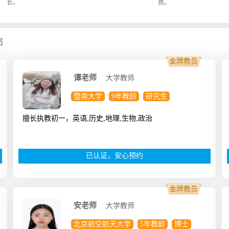
长。
费。
员
金牌教员
谭老师
大学教师
暨南大学
9年教龄
研究生
擅长执教初一，英语,历史,地理,生物,政治
已认证，安心预约
金牌教员
安老师
大学教师
北京航空航天大学
5年教龄
博士