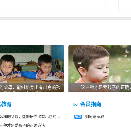
学习3个月 | 涨分27分
体系，耐心地带着我思考解答，在学习的这段时
高了很多，成绩自然也有了很大提高。非常感谢
。
学习3个月 | 涨分37分
。老师讲过的知识点都能理解到位，就记得很牢
的父母，能够培养出有出息的孩
这三种才是爱孩子的正确
子？教育专家告诉你
庭教育
会员指南
么样的父母，能够培养出有出息的孩子？教育专家告诉你
如何请家教
精选
学习2个月 | 涨分21分
三种才是爱孩子的正确方法