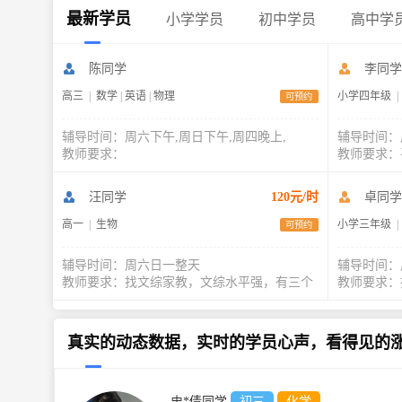
最新学员
小学学员
初中学员
高中学
陈同学
李同学
高三
|
数学
|
英语
|
物理
小学四年级
|
可预约
辅导时间：周六下午,周日下午,周四晚上,
辅导时间：
教师要求：
教师要求：
汪同学
120元/时
卓同学
高一
|
生物
小学三年级
|
可预约
辅导时间：周六日一整天
辅导时间：
教师要求：找文综家教，文综水平强，有三个
教师要求：
真实的动态数据，实时的学员心声，看得见的
史*倩同学
初三
化学