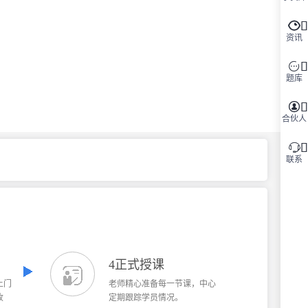

资讯

题库

合伙人

联系
4正式授课
上门
老师精心准备每一节课，中心
收
定期跟踪学员情况。