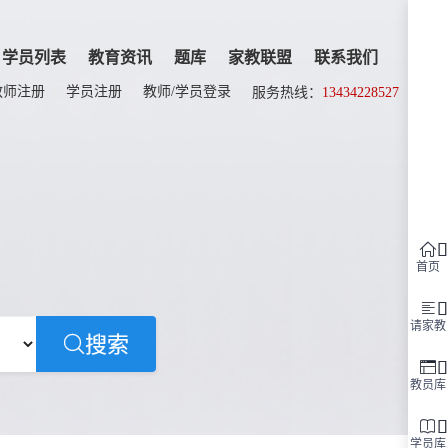
学员列表
教育资讯
题库
家教联盟
联系我们
教师注册
学员注册
教师/学员登录
服务热线：
13434228527

首页

请家教
搜索

教员库

学员库