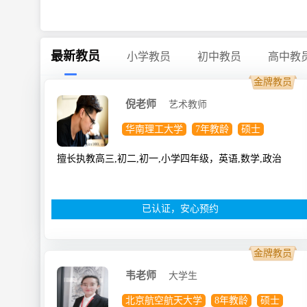
最新教员
小学教员
初中教员
高中教
金牌教员
倪老师
艺术教师
华南理工大学
7年教龄
硕士
擅长执教高三,初二,初一,小学四年级，英语,数学,政治
已认证，安心预约
金牌教员
韦老师
大学生
北京航空航天大学
8年教龄
硕士