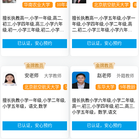
华南农业大学
10年以上教龄
博士
北京航空航天大学
8
擅长执教高一,小学一年级,高二,
擅长执教高一,小学五年级,小学一
初三,小学四年级,高三,小学六年
年级,小学四年级,小学二年级,高
级,初一,小学三年级,初二,小学五
二,初二,小学三年级,小学六年
年级，政治
级，英语,数学
已认证，安心预约
已认证，安心预约
金牌教员
金牌教员
安老师
赵老师
大学教师
外籍教师
北京航空航天大学
5年教龄
博士
东华大学
9年教龄
擅长执教小学一年级,小学二年级,
擅长执教小学六年级,小学二年级,
小学五年级，语文,数学
高一,初三,小学四年级,初二,高三,
小学五年级，数学,语文
已认证，安心预约
已认证，安心预约