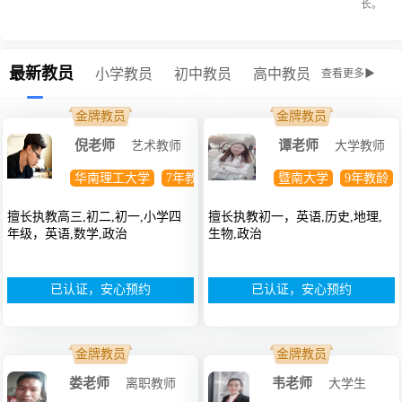
长。
最新教员
小学教员
初中教员
高中教员
查看更多▶
金牌教员
金牌教员
倪老师
谭老师
艺术教师
大学教师
华南理工大学
7年教龄
硕士
暨南大学
9年教龄
擅长执教高三,初二,初一,小学四
擅长执教初一，英语,历史,地理,
年级，英语,数学,政治
生物,政治
已认证，安心预约
已认证，安心预约
金牌教员
金牌教员
娄老师
韦老师
离职教师
大学生