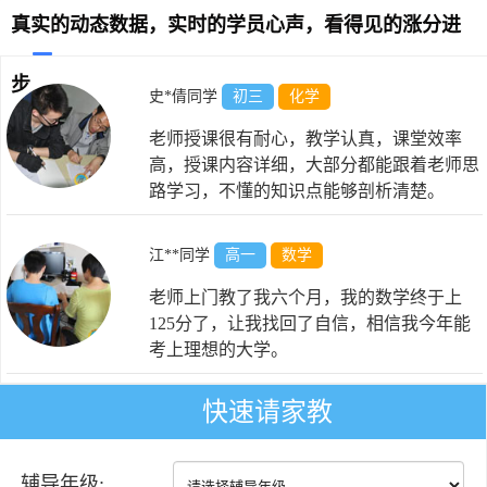
真实的动态数据，实时的学员心声，看得见的涨分进
步
史*倩同学
初三
化学
老师授课很有耐心，教学认真，课堂效率
高，授课内容详细，大部分都能跟着老师思
路学习，不懂的知识点能够剖析清楚。
江**同学
高一
数学
老师上门教了我六个月，我的数学终于上
125分了，让我找回了自信，相信我今年能
考上理想的大学。
快速请家教
于*阳同学
初三
物理
老师态度和蔼，非常有耐心，讲解全面，引
辅导年级:
导到位，关注学生，真心为学生着想。