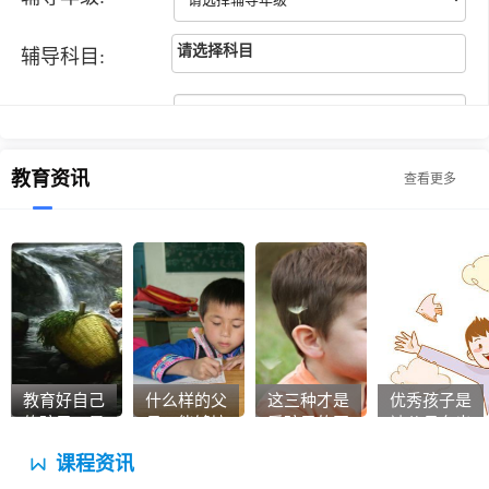
请选择科目
辅导科目:
江*梦同学
高一
数学
联系人:
老师为我量身打造了一套知识点总结体系，
耐心地带着我思考解答，在学习的这段时
手机号码:
教育资讯
间，我对数学的学习的兴趣和自信提高了很
查看更多
多，成绩自然也有了很大提高。非常感谢优
迪家教推荐的老师，非常认真负责。
刘**同学
小学四年级
数学
老师讲的很详细，教课方法也很灵活。老师
讲过的知识点都能理解到位，就记得很牢
客服电话
固。
13434228527
客服微信
教育好自己
什么样的父
这三种才是
优秀孩子是
夏**同学
高二
物理
13434228527
的孩子，是
母，能够培
爱孩子的正
被父母夸出
你最重要的
养出有出息
贵家教网给我推荐的数学已经上了2个月
确方法
来的
课程资讯
事业
的孩子？教
了，上课时老师不厌其烦的解答我提到的问