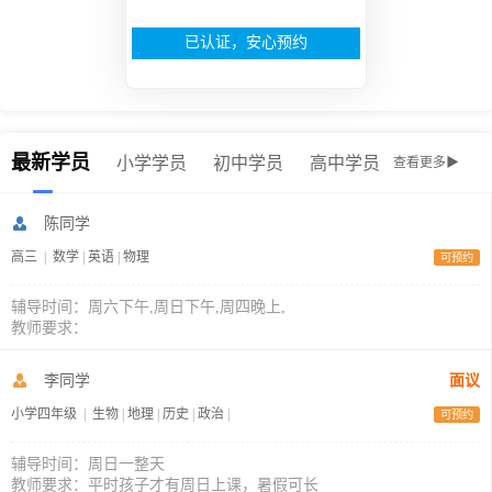
已认证，安心预约
最新学员
小学学员
初中学员
高中学员
查看更多▶
陈同学
高三
|
数学
|
英语
|
物理
可预约
辅导时间：周六下午,周日下午,周四晚上,
教师要求：
李同学
面议
小学四年级
|
生物
|
地理
|
历史
|
政治
|
可预约
辅导时间：周日一整天
教师要求：平时孩子才有周日上课，暑假可长