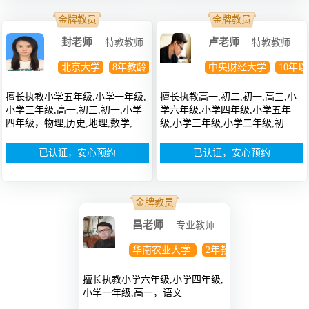
金牌教员
金牌教员
封老师
卢老师
特教教师
特教教师
北京大学
8年教龄
本科
中央财经大学
10年
擅长执教小学五年级,小学一年级,
擅长执教高一,初二,初一,高三,小
小学三年级,高一,初三,初一,小学
学六年级,小学四年级,小学五年
四年级，物理,历史,地理,数学,政
级,小学三年级,小学二年级,初
治,英语
三，英语,语文,数学
已认证，安心预约
已认证，安心预约
金牌教员
昌老师
专业教师
华南农业大学
2年教龄
研究生
擅长执教小学六年级,小学四年级,
小学一年级,高一，语文