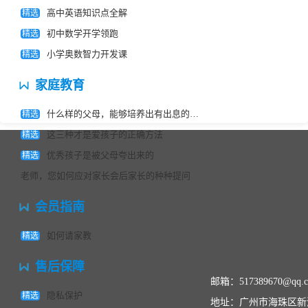
育专家告诉
题，直到我没有疑问过关为止。下课后，有
高中英语知识点全解
精选
你
不会做的家庭作业问老师，老师总是能很快
初中数学开学领跑
精选
的回我的信息，为我解答疑问。开学到现在
小学奥数智力开发课
精选
考了2次数学，每次都有很大进步。真的非
常感谢，非常敬业，非常专业。
家庭教育
什么样的父母，能够培养出有出息的孩子？教育专家告诉你
精选
这三种才是爱孩子的正确方法
精选
优秀孩子是被父母夸出来的
精选
老师，您如何应对家长会后家长的种种提问
会员指南
如何请家教
精选
售后保障
邮箱：517389670@qq.
隐私保护
精选
地址：广州市海珠区新