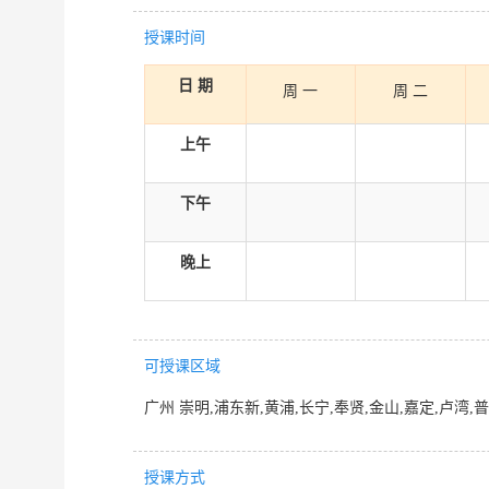
授课时间
日 期
周 一
周 二
上午
下午
晚上
可授课区域
广州 崇明,浦东新,黄浦,长宁,奉贤,金山,嘉定,卢湾,
授课方式