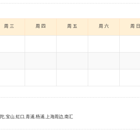
周 三
周 四
周 五
周 六
周 
普陀,宝山,虹口,青浦,杨浦,上海周边,南汇