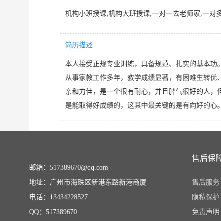
机构小班授课,机构大班授课,一对一去老师家,一对
简历描述
本人接受正规专业训练，具备规范、扎实的基本功
从事家教工作多年，教学成绩显著，有困难生转优
亲和力佳，是一个很有耐心，并且脾气很好的人，
是能取得好成绩的，这其中最关键的是有向好的心
售后保
邮箱：517389670@qq.com
地址：广州市海珠区新港东路新港商厦
售后服务
电话：13434228527
隐私保护
QQ：517389670
免责声明