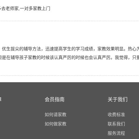
多去老师家,一对多家教上门
。
、优生拔尖的辅导方法，迅速提高学生的学习成绩，家教效果明显。热心
但是在辅导孩子家教的时候该认真严厉的时候也会认真严厉。我觉得，只
。
障
会员指南
关于我们
如何请家教
收费标准
如何做家教
联系我们
服务流程