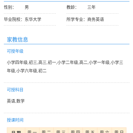
性别：
男
教龄：
三年
毕业院校：
东华大学
所学专业：
商务英语
家教信息
可授年级
小学四年级,初三,高三,初一,小学二年级,高二,小学一年级,小学三
年级,小学六年级,初二
可授科目
英语,数学
授课时间
周 一
周 二
周 三
周 四
周 五
周 六
周 日