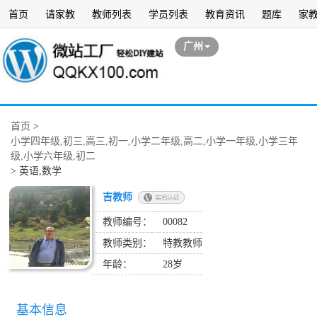
首页
请家教
教师列表
学员列表
教育资讯
题库
家
广州
首页
>
小学四年级,初三,高三,初一,小学二年级,高二,小学一年级,小学三年
级,小学六年级,初二
>
英语,数学
吉教师
教师编号：
00082
教师类别：
特教教师
年龄：
28岁
基本信息