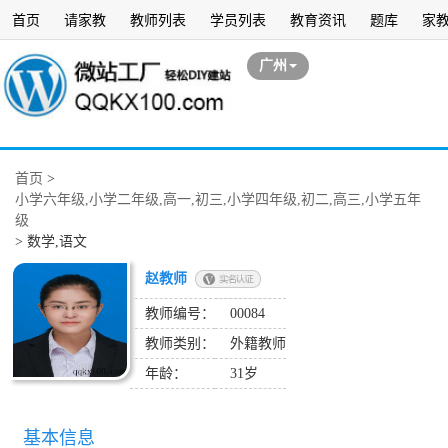
首页
请家教
教师列表
学员列表
教育资讯
题库
家
广州
首页
>
小学六年级,小学二年级,高一,初三,小学四年级,初二,高三,小学五年
级
>
数学,语文
赵教师
教师编号：
00084
教师类别：
外籍教师
年龄：
31岁
基本信息