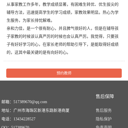
从事家教工作多年，教学成绩显著，有困难生转优、优生拔尖的
辅导方法，迅速提高学生的学习成绩，家教效果明显。热心为学
生服务，为家长排忧解难。
亲和力佳，是一个很有耐心，并且脾气很好的人，但是在辅导孩
子家教的时候该认真严厉的时候也会认真严厉。我觉得，只要孩
子有好好学习的心，在家长老师的帮助引导下，是能取得好成绩
的，这其中最关键的是有向好的心。
预约教师
售后保障
邮箱：517389670@qq.com
地址：广州市海珠区新港东路新港商厦
售后服务
电话：13434228527
隐私保护
QQ：517389670
免责声明