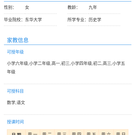
性别：
女
教龄：
九年
毕业院校：
东华大学
所学专业：
历史学
家教信息
可授年级
小学六年级,小学二年级,高一,初三,小学四年级,初二,高三,小学五
年级
可授科目
数学,语文
授课时间
周 一
周 二
周 三
周 四
周 五
周 六
周 日