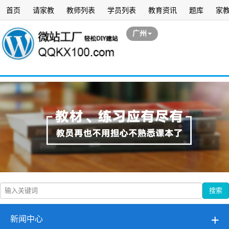
首页
请家教
教师列表
学员列表
教育资讯
题库
家
广州
新闻中心