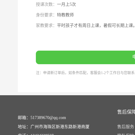
授课次数：
一月上5次
身份要求：
特教教师
家教要求：
平时孩子才有周日上课，暑假可长期上课
注：申请新订单后，如条件匹配，客服会1-2个工作日与您联
售后保
邮箱：517389670@qq.com
地址：广州市海珠区新港东路新港商厦
售后服务