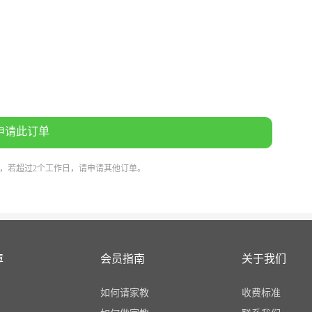
。
申请此订单
系，若超过2个工作日，请申请其他订单。
障
会员指南
关于我们
如何请家教
收费标准