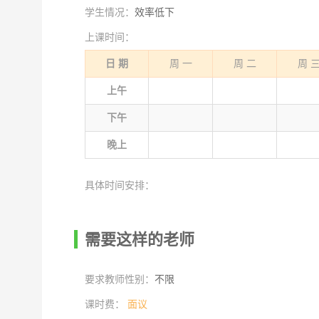
学生情况：
效率低下
上课时间：
日 期
周 一
周 二
周 
上午
下午
晚上
具体时间安排：
需要这样的老师
要求教师性别：
不限
课时费：
面议