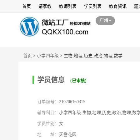
首页
请家教
教师列表
学员列表
教育资讯
题
广州
首页
>
小学四年级
>
生物,地理,历史,政治,物理,数学
学员信息
(已审核)
订单编号：
210206160315
辅导科目：
小学四年级 生物,地理,历史,政治,物理,数
学员性别：
女
地 址：
天誉花园