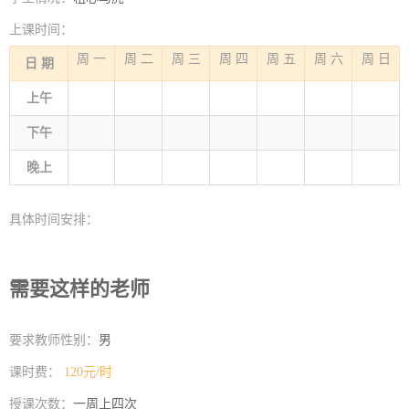
上课时间：
周 一
周 二
周 三
周 四
周 五
周 六
周 日
日 期
上午
下午
晚上
具体时间安排：
需要这样的老师
要求教师性别：
男
课时费：
120元/时
授课次数：
一周上四次