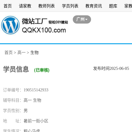
首页
请家教
教师列表
学员列表
教育资讯
题库
家
广州
首页
>
高一
>
生物
学员信息
发布时间2025-06-05
(已审核)
订单编号：
190515142933
辅导科目：
高一 生物
学员性别：
男
地 址：
暑前一街小区
学生情况：
粗心马虎