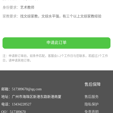
身份要求：
艺术教师
家教要求：
找文综家教，文综水平强，有三个以上文综家教经验
申请此订单
注：申请新订单后，如条件匹配，客服会1-2个工作日与您联系，若超过2个工作
日，请申请其他订单。
售后保障
邮箱：517389670@qq.com
地址：广州市海珠区新港东路新港商厦
售后服务
电话：13434228527
隐私保护
QQ：517389670
免责声明