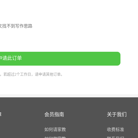
文找不到写作思路
申请此订单
系，若超过2个工作日，请申请其他订单。
障
会员指南
关于我们
如何请家教
收费标准