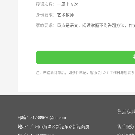
授课次数：
一周上五次
身份要求：
艺术教师
家教要求：
重点是语文，阅读掌握不到答题方法，作
注：申请新订单后，如条件匹配，客服会1-2个工作日与您联
售后保
邮箱：517389670@qq.com
地址：广州市海珠区新港东路新港商厦
售后服务