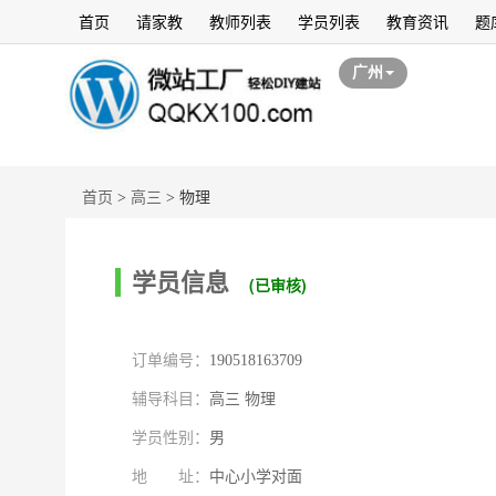
首页
请家教
教师列表
学员列表
教育资讯
题
广州
首页
>
高三
>
物理
学员信息
(已审核)
订单编号：
190518163709
辅导科目：
高三 物理
学员性别：
男
地 址：
中心小学对面