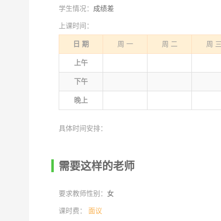
学生情况：
成绩差
上课时间：
日 期
周 一
周 二
周 
上午
下午
晚上
具体时间安排：
需要这样的老师
要求教师性别：
女
课时费：
面议